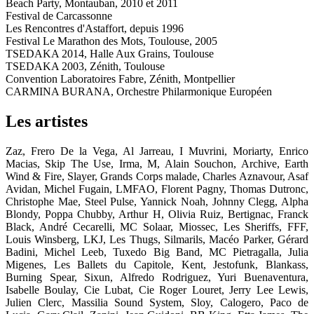
Beach Party, Montauban, 2010 et 2011
Festival de Carcassonne
Les Rencontres d'Astaffort, depuis 1996
Festival Le Marathon des Mots, Toulouse, 2005
TSEDAKA 2014, Halle Aux Grains, Toulouse
TSEDAKA 2003, Zénith, Toulouse
Convention Laboratoires Fabre, Zénith, Montpellier
CARMINA BURANA, Orchestre Philarmonique Européen
Les artistes
Zaz, Frero De la Vega, Al Jarreau, I Muvrini, Moriarty, Enrico
Macias, Skip The Use, Irma, M, Alain Souchon, Archive, Earth
Wind & Fire, Slayer, Grands Corps malade, Charles Aznavour, Asaf
Avidan, Michel Fugain, LMFAO, Florent Pagny, Thomas Dutronc,
Christophe Mae, Steel Pulse, Yannick Noah, Johnny Clegg, Alpha
Blondy, Poppa Chubby, Arthur H, Olivia Ruiz, Bertignac, Franck
Black, André Cecarelli, MC Solaar, Miossec, Les Sheriffs, FFF,
Louis Winsberg, LKJ, Les Thugs, Silmarils, Macéo Parker, Gérard
Badini, Michel Leeb, Tuxedo Big Band, MC Pietragalla, Julia
Migenes, Les Ballets du Capitole, Kent, Jestofunk, Blankass,
Burning Spear, Sixun, Alfredo Rodriguez, Yuri Buenaventura,
Isabelle Boulay, Cie Lubat, Cie Roger Louret, Jerry Lee Lewis,
Julien Clerc, Massilia Sound System, Sloy, Calogero, Paco de