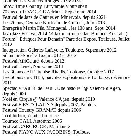
Tounrée Les Souliers Rouges 2023/2024
Show-Time Country, Eurythmie Montauban
70 ans du TOAC , CE Arirbus , Septembre 2014
Festival de Jazz de Caunes en Minervois, depuis 2021
Les 20 ans, Centrale Nucléaire de Golfech, Juin 2013
Entreprise Martin Fils, Montayral... les 130 ans, Sept. 2014
Java Jazz Festival 2014 @ Jakarta (pour Clair Brothers Australia)
Forum " Eduquer Pour Demain" Parc des Expos, Toulouse, Juillet
2012
Inauguration Galeries Lafayette, Toulouse, Septembre 2012
Séminaire Société Toxan 2012 et 2013
Festival AfriCajarc, depuis 2012
Festival Trenet, Narbonne 2013
Les 30 ans de l'Entrepise Rivulis, Toulouse, Octobre 2017
Les 50 ans du CNES, parc des expositions de Toulouse, décembre
2011
Spectacle "Au Fil de l'eau... Une histoire" @ Valence d'Agen,
depuis 2000
Noêl en Cirque @ Valence d'Agen, depuis 2010
Festival FIESTA LATINA depuis 2007, Pamiers
Festival Country GRAMAT depuis 2006
Trial Indoor, Zénith Toulouse
Tournée CALI, Automne 2006
Festival GAROROCK, Marmande
Festival PIANO AUX JACOBINS, Toulouse