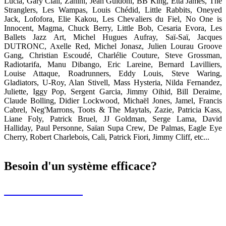
Lucia, Gary Clail, Zanini, Jean Guidoni, BB King, Etta James, The
Stranglers, Les Wampas, Louis Chédid, Little Rabbits, Oneyed
Jack, Lofofora, Elie Kakou, Les Chevaliers du Fiel, No One is
Innocent, Magma, Chuck Berry, Little Bob, Cesaria Evora, Les
Ballets Jazz Art, Michel Hugues Aufray, Saï-Saï, Jacques
DUTRONC, Axelle Red, Michel Jonasz, Julien Lourau Groove
Gang, Christian Escoudé, Charlélie Couture, Steve Grossman,
Radiotarifa, Manu Dibango, Eric Lareine, Bernard Lavilliers,
Louise Attaque, Roadrunners, Eddy Louis, Steve Waring,
Gladiators, U-Roy, Alan Stivell, Mass Hysteria, Nilda Fernandez,
Juliette, Iggy Pop, Sergent Garcia, Jimmy Oihid, Bill Deraime,
Claude Bolling, Didier Lockwood, Michaël Jones, Jamel, Francis
Cabrel, Neg'Marrons, Toots & The Maytals, Zazie, Patricia Kass,
Liane Foly, Patrick Bruel, JJ Goldman, Serge Lama, David
Halliday, Paul Personne, Saïan Supa Crew, De Palmas, Eagle Eye
Cherry, Robert Charlebois, Cali, Patrick Fiori, Jimmy Cliff, etc...
Besoin d'un système efficace?
Contactez nous